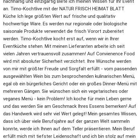
nachhaltig und einzigartig Biete ich meinen Wissen für Ihr Event 
an. Timo-Kochtlive mit der NATUR FRISCH HEIMAT BLATT 
Küche Ich lege größten Wert auf frische und qualitativ 
hochwertige Ware. Es werden nur regionale oder biologische 
saisonale Produkte verwendet die frisch Vorort zubereitet 
werden. Timo-Kochtlive kocht erst auf, wenn wir in Ihrer 
Eventküche stehen. Mit meinen Lieferanten arbeite ich seit 
vielen Jahren vertrauensvoll zusammen! Auf Convienence Food 
wird mit absoluter Sicherheit verzichtet. Ihre Wünsche werden 
von mir mit größter Freude und Sorgfalt erfüllt - vom passenden 
ausgewählten Wein bis zum besprochenden kulinarischen Menü, 
egal ob ein bürgerliches Gericht oder ein großes Dinner-Menü mit 
mehreren Gängen. Sie wünschen sich ein vegetarisches oder 
veganes Menü - kein Problem! Ich koche für mein Leben gerne 
und das werden Sie am Geschmack Ihres Essens bemerken! Auf 
das Handwerk wird sehr viel Wert gelegt! Mein gesamtes Wissen, 
dass ich über viele Berufsjahre auf der ganzen Welt sammeln 
konnte, werde ich Ihnen auf dem Teller präsentieren. Mein Beruf 
erfüllt mich mit tiefster Leidenschaft und ich bin stolz auf mein 